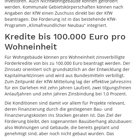
Investoren. Auch Nichtwohngebäude können gefördert
werden. Kommunale Gebietskörperschaften können nach
Angaben der KfW einen Zuschuss direkt bei der KfW
beantragen. Die Förderung ist in das bestehende KfW-
Programm „Klimafreundlicher Neubau“ integriert.
Kredite bis 100.000 Euro pro
Wohneinheit
Für Wohngebäude können pro Wohneinheit zinsverbilligte
Förderkredite von bis zu 100.000 Euro beantragt werden. Der
Zinssatz orientiert sich grundsätzlich an der Entwicklung der
Kapitalmarktzinsen und wird aus Bundesmitteln verbilligt.
Zum Zeitpunkt der KfW-Mitteilung lag der effektive Jahreszins
für ein Darlehen mit zehn Jahren Laufzeit, zwei tilgungsfreien
Anlaufjahren und zehn Jahren Zinsbindung bei 1,0 Prozent.
Die Konditionen sind damit vor allem für Projekte relevant,
deren Finanzierung durch die gestiegenen Bau- und
Finanzierungskosten ins Stocken geraten ist. Das Ziel der
Förderung bleibt, den sogenannten Bauüberhang abzubauen:
also Wohnungen und Gebäude, die bereits geplant und
genehmigt sind, aber noch nicht gebaut wurden. Das