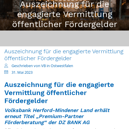
Auszeichnung für die
engagierte Vermittlung
öffentlicher Fördergelder
Auszeichnung für die engagierte Vermittlung
öffentlicher Fördergelder
Geschrieben von VB in Ostwestfalen
31. Mai 2023
Auszeichnung
für
die
engagierte
Vermittlung
öffentlicher
Fördergelder
Volksbank
Herford-Mindener
Land
erhält
erneut
Titel
„Premium-Partner
Förderberatung“
der
DZ
BANK
AG