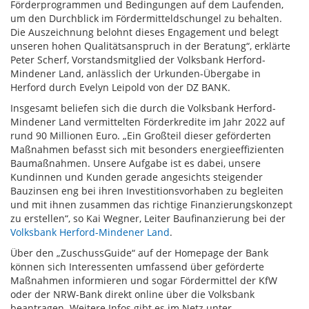
Förderprogrammen und Bedingungen auf dem Laufenden,
um den Durchblick im Fördermitteldschungel zu behalten.
Die Auszeichnung belohnt dieses Engagement und belegt
unseren hohen Qualitätsanspruch in der Beratung“, erklärte
Peter Scherf, Vorstandsmitglied der Volksbank Herford-
Mindener Land, anlässlich der Urkunden-Übergabe in
Herford durch Evelyn Leipold von der DZ BANK.
Insgesamt beliefen sich die durch die Volksbank Herford-
Mindener Land vermittelten Förderkredite im Jahr 2022 auf
rund 90 Millionen Euro. „Ein Großteil dieser geförderten
Maßnahmen befasst sich mit besonders energieeffizienten
Baumaßnahmen. Unsere Aufgabe ist es dabei, unsere
Kundinnen und Kunden gerade angesichts steigender
Bauzinsen eng bei ihren Investitionsvorhaben zu begleiten
und mit ihnen zusammen das richtige Finanzierungskonzept
zu erstellen“, so Kai Wegner, Leiter Baufinanzierung bei der
Volksbank Herford-Mindener Land
.
Über den „ZuschussGuide“ auf der Homepage der Bank
können sich Interessenten umfassend über geförderte
Maßnahmen informieren und sogar Fördermittel der KfW
oder der NRW-Bank direkt online über die Volksbank
beantragen. Weitere Infos gibt es im Netz unter