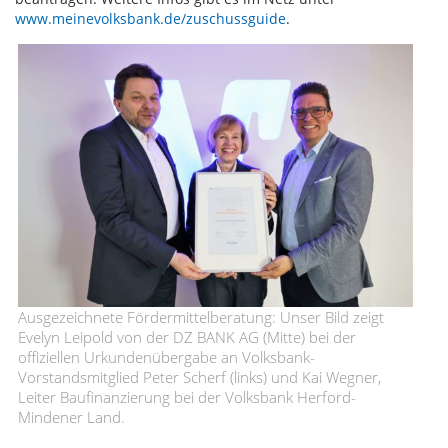
www.meinevolksbank.de/zuschussguide
.
Ausgezeichnete Fördermittelberatung: Unser Bild zeigt
Evelyn Leipold von der DZ BANK AG (Mitte) bei der
offiziellen Urkundenübergabe an Volksbank-
Vorstandsmitglied Peter Scherf (links) und Kai Wegner,
Leiter Baufinanzierung bei der Volksbank Herford-
Mindener Land.