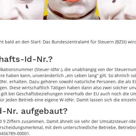
ht bald an den Start: Das Bundeszentralamt für Steuern (BZSt) wir
afts-Id-Nr.?
tifikationsnummer (Steuer-IdNr.), die unabhängig von der Steuern
ben kann, unveränderlich „ein Leben lang“ gilt. So ähnlich sollen
dNr. erhalten. Dazu gehören sowohl natürliche Personen, die als Ei
en. Diese wirtschaftlich Tätigen haben dann also zwei solcher u
sie gilt bei Geschäftsbeziehungen innerhalb der EU auch noch die 
 für jeden Betrieb eine eigene W-IdNr. Damit lassen sich die einze
Id-Nr. aufgebaut?
nd 9 Ziffern zusammen. Damit ähnelt sie sehr der Umsatzsteuer-Id
erscheidungsmerkmal, mit dem unterschiedliche Betriebe, Betriebs
23456789-00001.