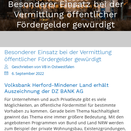
Besonderer Einsatz bei der
Vermittlung öffentlicher
Fördergelder gewürdigt
Besonderer Einsatz bei der Vermittlung
öffentlicher Fördergelder gewürdigt
Geschrieben von VB in Ostwestfalen
6. September 2022
Volksbank Herford-Mindener Land erhält
Auszeichnung der DZ BANK AG
Für Unternehmen und auch Privatleute gibt es viele
Möglichkeiten, an öffentliche Fördermittel für bestimmte
Vorhaben zu kommen. Gerade beim Thema Nachhaltigkeit
gewinnt das Thema eine immer größere Bedeutung. Mit den
angebotenen Programmen von Bund und Land NRW werden
zum Beispiel der private Wohnungsbau, Existenzgründungen,