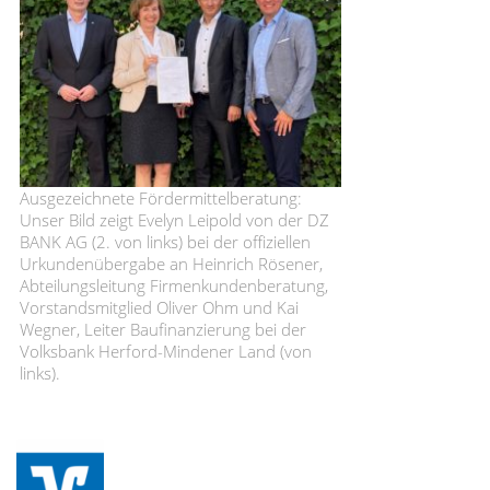
Ausgezeichnete Fördermittelberatung:
Unser Bild zeigt Evelyn Leipold von der DZ
BANK AG (2. von links) bei der offiziellen
Urkundenübergabe an Heinrich Rösener,
Abteilungsleitung Firmenkundenberatung,
Vorstandsmitglied Oliver Ohm und Kai
Wegner, Leiter Baufinanzierung bei der
Volksbank Herford-Mindener Land (von
links).