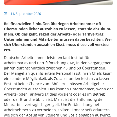
11. September 2020
Bei fin­an­ziellen Ein­bußen überlegen Arbeitnehmer oft,
Über­stun­den lieber aus­zahlen zu las­sen, statt sie ab­zu­bum­
meln. Ob das geht, re­gelt der Ar­beits- oder Ta­rif­ver­trag.
Unternehmen und Mit­ar­beiter müssen dabei beachten: Wer
sich Über­stun­den aus­zah­len lässt, muss die­se voll ver­steu­
ern.
Deutsche Arbeitnehmer leisteten laut Institut für
Arbeitsmarkt- und Berufsforschung (IAB) in den vergangenen
Jahren durchschnittlich zwischen 45 und 50 Überstunden.
Der Mangel an qualifiziertem Personal lässt ihren Chefs kaum
eine andere Möglichkeit, als Zusatzstunden leisten zu lassen.
Besteht keine Chance zum Abfeiern, müssen Arbeitgeber
Überstunden auszahlen. Das können Unternehmen, wenn der
Arbeits- oder Tarifvertrag dies vorsieht oder es im Betrieb
oder der Branche üblich ist. Meist ist die Entlohnung der
Mehrarbeit vertraglich geregelt. Um Enttäuschung bei
Arbeitnehmern zu vermeiden, sollten Firmenchefs erläutern,
wie sich der Abzug von Steuern und Sozialabgaben auswirkt.