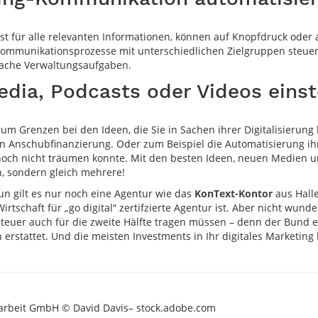
st für alle relevanten Informationen, können auf Knopfdruck oder 
 Kommunikationsprozesse mit unterschiedlichen Zielgruppen steue
nfache Verwaltungsaufgaben.
 Media, Podcasts oder Videos eins
m Grenzen bei den Ideen, die Sie in Sachen ihrer Digitalisierun
n Anschubfinanzierung. Oder zum Beispiel die Automatisierung i
 noch nicht träumen konnte. Mit den besten Ideen, neuen Medien 
n, sondern gleich mehrere!
Nun gilt es nur noch eine Agentur wie das
KonText-Kontor
aus Halle
tschaft für „go digital“ zertifzierte Agentur ist. Aber nicht wund
euer auch für die zweite Hälfte tragen müssen – denn der Bund er
rstattet. Und die meisten Investments in Ihr digitales Marketing
tsarbeit GmbH © David Davis– stock.adobe.com