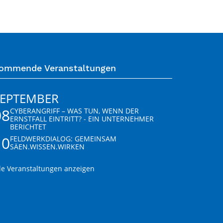
ommende Veranstaltungen
SEPTEMBER
08
CYBERANGRIFF – WAS TUN, WENN DER
ERNSTFALL EINTRITT? - EIN UNTERNEHMER
BERICHTET
10
FELDWERKDIALOG: GEMEINSAM
SÄEN.WISSEN.WIRKEN
le Veranstaltungen anzeigen