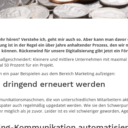
ehr hören? Verstehe ich, geht mir auch so. Aber kann man davor
ung ist in der Regel ein über Jahre anhaltender Prozess, den wi
können. Rückenwind für unsere Digitalisierung gibt jetzt ein F
d maßgeschneidert: Kleinere und mittlere Unternehmen mit maxima
 50 Prozent für ein Projekt.
 ein paar Beispielen aus dem Bereich Marketing aufzeigen:
ss dringend erneuert werden
nikationsmaschinen, die von unterschiedlichen Mitarbeitern aktu
 später auch regelmäßig upgedatet werden. Wie sie den Schwerpunk
 möglich als je zuvor. Leider ist es viel schwieriger geworden, A
eting-Kommunikation automatisie