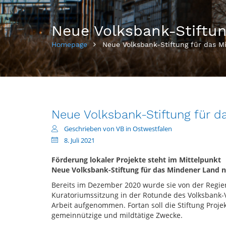
Neue Volksbank-Stiftun
Homepage
Neue Volksbank-Stiftung für das M
Neue Volksbank-Stiftung für d
Geschrieben von VB in Ostwestfalen
8. Juli 2021
Förderung lokaler Projekte steht im Mittelpunkt
Neue Volksbank-Stiftung für das Mindener Land n
Bereits im Dezember 2020 wurde sie von der Regier
Kuratoriumssitzung in der Rotunde des Volksbank-V
Arbeit aufgenommen. Fortan soll die Stiftung Proje
gemeinnützige und mildtätige Zwecke.