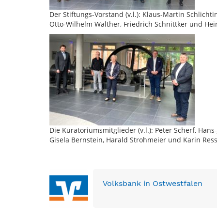
Der Stiftungs-Vorstand (v.l.): Klaus-Martin Schlichti
Otto-Wilhelm Walther, Friedrich Schnittker und He
Die Kuratoriumsmitglieder (v.l.): Peter Scherf, Han
Gisela Bernstein, Harald Strohmeier und Karin Ress
Volksbank in Ostwestfalen