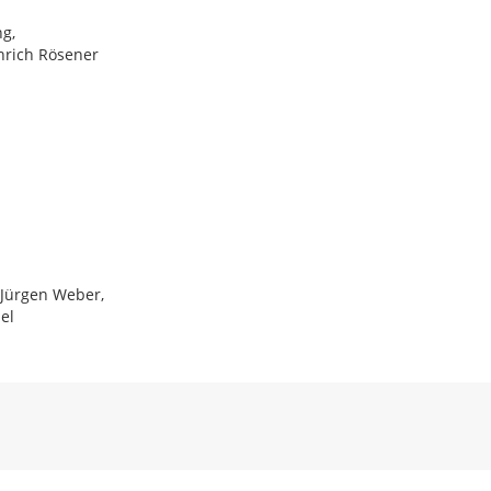
ng,
inrich Rösener
s-Jürgen Weber,
el