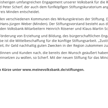
 bisherigen umfangreichen Engagement unserer Volksbank für die R
and Peter Scherf, der auch dem fünfköpfigen Stiftungskuratorium an
reis Minden entscheidet.
n verschiedenen Kommunen des Wirkungskreises der Stiftung. Dies
nd Hans-Jürgen Weber (Minden). Der Stiftungsvorstand besteht aus
den Volksbank-Mitarbeitern Heinrich Rösener und Klaus-Martin Sch
Förderung von Erziehung und Bildung, des bürgerschaftlichen Enga
e ist die Mittelbeschaffung für die künftige Stiftungsarbeit. „Zust
t, ihr Geld nachhaltig guten Zwecken in der Region zukommen zu la
nnen und Kunden nach, die bereits den Wunsch geäußert haben, 
einsetzen zu wollen, so Scherf. Mit der neuen Stiftung für das Mi
in Kürze unter www.meinevolksbank.de/stiftungen.