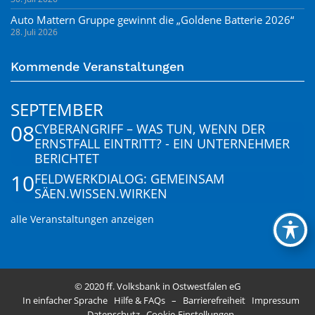
Auto Mattern Gruppe gewinnt die „Goldene Batterie 2026“
28. Juli 2026
Kommende Veranstaltungen
SEPTEMBER
08
CYBERANGRIFF – WAS TUN, WENN DER
ERNSTFALL EINTRITT? - EIN UNTERNEHMER
BERICHTET
10
FELDWERKDIALOG: GEMEINSAM
SÄEN.WISSEN.WIRKEN
alle Veranstaltungen anzeigen
© 2020 ff. Volksbank in Ostwestfalen eG
In einfacher Sprache
Hilfe & FAQs
–
Barrierefreiheit
Impressum
Datenschutz
Cookie-Einstellungen